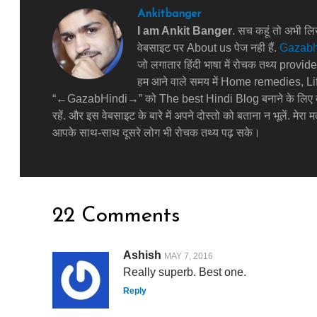
Ankitbanger
I am Ankit Banger
. सच कहूं तो अभी लिखन
वेबसाइट पर About us पेज नही हैं.
Gazabh
जो लगातार हिंदी भाषा में रोचक तथ्य provid
हम आने वाले समय में Home remedies, Lif
“←GazabHindi→” को The best Hindi Blog बनाने के लिए बस 
रहें. और इस वेबसाइट के बारे में अपने दोस्तो को बताना न भूलें. मे
आपके साथ-साथ दूसरे लोग भी रोचक तथ्य पढ़ सके।
22 Comments
Ashish
MAY 7, 2016
Really superb. Best one.
Reply